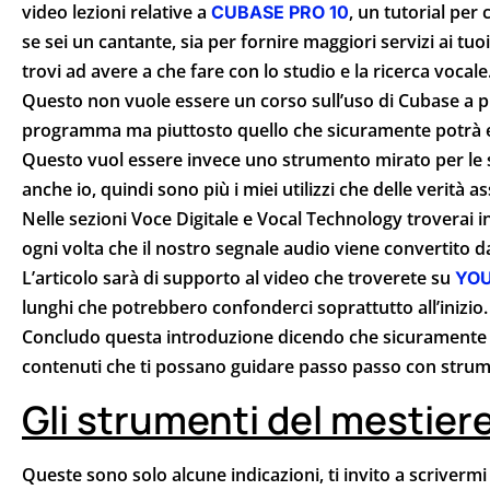
video lezioni relative a
, un tutorial per
CUBASE PRO 10
se sei un cantante, sia per fornire maggiori servizi ai tu
trovi ad avere a che fare con lo studio e la ricerca vocale
Questo non vuole essere un corso sull’uso di Cubase a pre
programma ma piuttosto quello che sicuramente potrà es
Questo vuol essere invece uno strumento mirato per le s
anche io, quindi sono più i miei utilizzi che delle verità as
Nelle sezioni Voce Digitale e Vocal Technology troverai in
ogni volta che il nostro segnale audio viene convertito d
L’articolo sarà di supporto al video che troverete su
YO
lunghi che potrebbero confonderci soprattutto all’inizio.
Concludo questa introduzione dicendo che sicuramente 
contenuti che ti possano guidare passo passo con strument
Gli strumenti del mestier
Queste sono solo alcune indicazioni, ti invito a scriver