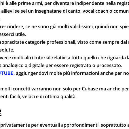
 chi è alle prime armi, per diventare indipendente nella reg
oi allievi se sei un insegnatane di canto, vocal coach o comu
.
scindere, ce ne sono già molti validissimi, quindi non spie
serci utile.
opracitate categorie professionali, visto come sempre dal
solute.
vece molti altri tutorial relativi a tutto quello che riguarda
a analogico a digitale per essere registrato o processato.
, aggiungendovi molte più informazioni anche per no
UTUBE
molti concetti varranno non solo per Cubase ma anche per
i facili, veloci e di ottima qualità.
e
mi privatamente per eventuali approfondimenti, soprattutto 