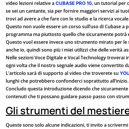
video lezioni relative a
, un tutorial per
CUBASE PRO 10
se sei un cantante, sia per fornire maggiori servizi ai tu
trovi ad avere a che fare con lo studio e la ricerca vocale
Questo non vuole essere un corso sull’uso di Cubase a pre
programma ma piuttosto quello che sicuramente potrà es
Questo vuol essere invece uno strumento mirato per le s
anche io, quindi sono più i miei utilizzi che delle verità as
Nelle sezioni Voce Digitale e Vocal Technology troverai in
ogni volta che il nostro segnale audio viene convertito d
L’articolo sarà di supporto al video che troverete su
YO
lunghi che potrebbero confonderci soprattutto all’inizio.
Concludo questa introduzione dicendo che sicuramente 
contenuti che ti possano guidare passo passo con strument
Gli strumenti del mestier
Queste sono solo alcune indicazioni, ti invito a scriver