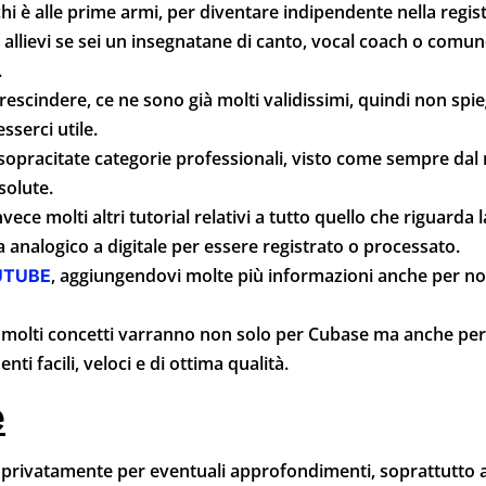
 chi è alle prime armi, per diventare indipendente nella reg
oi allievi se sei un insegnatane di canto, vocal coach o comu
.
scindere, ce ne sono già molti validissimi, quindi non spie
serci utile.
opracitate categorie professionali, visto come sempre dal
solute.
vece molti altri tutorial relativi a tutto quello che riguarda
a analogico a digitale per essere registrato o processato.
, aggiungendovi molte più informazioni anche per no
UTUBE
molti concetti varranno non solo per Cubase ma anche per
i facili, veloci e di ottima qualità.
e
mi privatamente per eventuali approfondimenti, soprattutto 