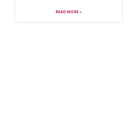
READ MORE »
USARE O NON USARE L’ AUTO –
TUNE ?
Ciao quando avevo scritto per la prima su
questo argomento era finito Sanremo 2021
da