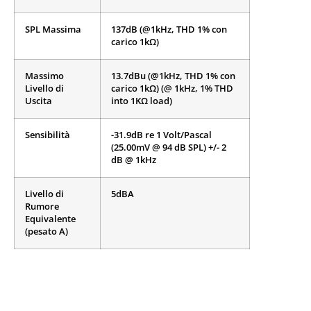
SPL Massima
137dB (@1kHz, THD 1% con
carico 1kΩ)
Massimo
13.7dBu (@1kHz, THD 1% con
Livello di
carico 1kΩ) (@ 1kHz, 1% THD
Uscita
into 1KΩ load)
Sensibilità
-31.9dB re 1 Volt/Pascal
(25.00mV @ 94 dB SPL) +/- 2
dB @ 1kHz
Livello di
5dBA
Rumore
Equivalente
(pesato A)