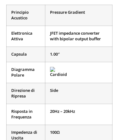
Principio
Pressure Gradient
Acustico
Elettronica
JFET impedance converter
Attiva
with bipolar output buffer
Capsula
1.00″
Diagramma
Polare
Direzione di
Side
Ripresa
Risposta in
20Hz – 20kHz
Frequenza
Impedenza di
100Ω
Uscita