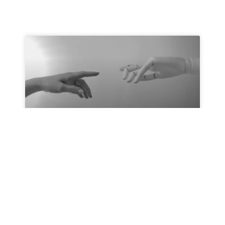
L’INTELLIGENZA ARTIFICIALE
SOSTITUIRÀ I MUSICISTI
Ma veramente l’intelligenza artificiale
sostituirà i musicisti? Ciao a tutti e tutte,
oggi volevo parlare
READ MORE »