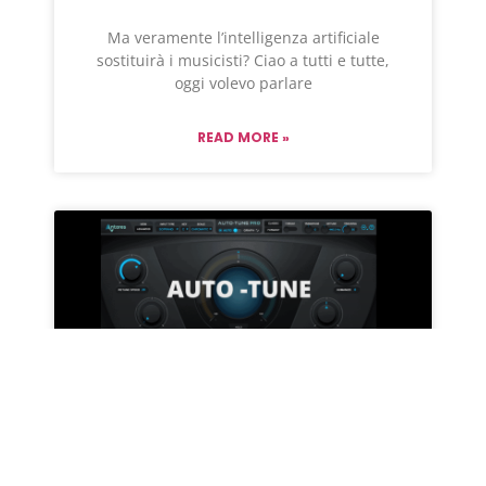
Ma veramente l’intelligenza artificiale
sostituirà i musicisti? Ciao a tutti e tutte,
oggi volevo parlare
READ MORE »
USARE O NON USARE L’ AUTO –
TUNE ?