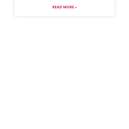
READ MORE »
USARE O NON USARE L’ AUTO –
TUNE ?
Ciao quando avevo scritto per la prima su
questo argomento era finito Sanremo 2021
da